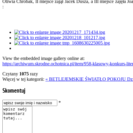
Oliwia Chrobak, II miejsce zajął Jacek Dusza, a III miejsce zajęła J
:
View the embedded image gallery online at:
https://archiwum.skrodne.ochotnica.pl/item/958-klasowy-konkurs-lit
Czytany
1075
razy
Więcej w tej kategorii:
« BETLEJEMSKIE ŚWIATŁO POKOJU
Dz
Skomentuj
*