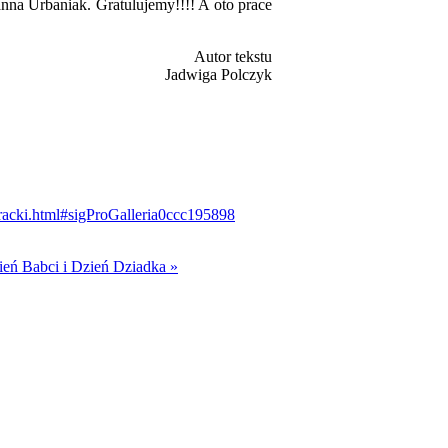
oanna Urbaniak. Gratulujemy!!!! A oto prace
Autor tekstu
Jadwiga Polczyk
eracki.html#sigProGalleria0ccc195898
ień Babci i Dzień Dziadka »