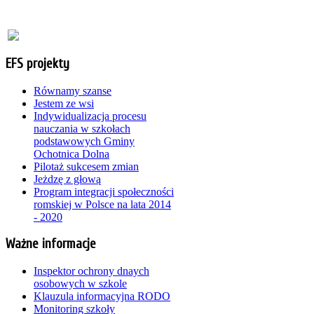
EFS projekty
Równamy szanse
Jestem ze wsi
Indywidualizacja procesu
nauczania w szkołach
podstawowych Gminy
Ochotnica Dolna
Pilotaż sukcesem zmian
Jeżdzę z głową
Program integracji społeczności
romskiej w Polsce na lata 2014
- 2020
Ważne informacje
Inspektor ochrony dnaych
osobowych w szkole
Klauzula informacyjna RODO
Monitoring szkoły