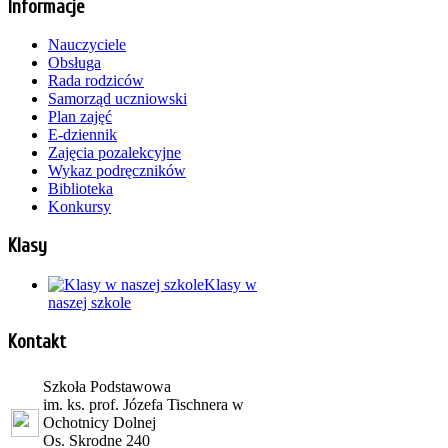
Informacje
Nauczyciele
Obsługa
Rada rodziców
Samorząd uczniowski
Plan zajęć
E-dziennik
Zajęcia pozalekcyjne
Wykaz podręczników
Biblioteka
Konkursy
Klasy
Klasy w
naszej szkole
Kontakt
Szkoła Podstawowa
im. ks. prof. Józefa Tischnera w
Ochotnicy Dolnej
Os. Skrodne 240