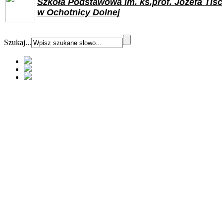
Szkoła Podstawowa im. ks.prof. Józefa Tis
w Ochotnicy Dolnej
Szukaj...