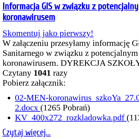
Informacja GIS w związku z potencjaln
koronawirusem
Skomentuj jako pierwszy!
W załączeniu przesyłamy informację G
Sanitarnego w związku z potencjalnym
koronawirusem. DYREKCJA SZKOŁ
Czytany
1041
razy
Pobierz załącznik:
02-MEN-koronawirus_szkoYa_27.02
2.docx
(1265 Pobrań)
KV_400x272_rozkladowka.pdf
(11
Czytaj więcej...