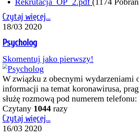
Rekrutacja_OP_2.pdf
(1174 Pobrań
Czytaj więcej...
18/03 2020
Psycholog
Skomentuj jako pierwszy!
W związku z obecnymi wydarzeniami 
informacji na temat koronawirusa, pra
służę rozmową pod numerem telefonu
Czytany
1044
razy
Czytaj więcej...
16/03 2020