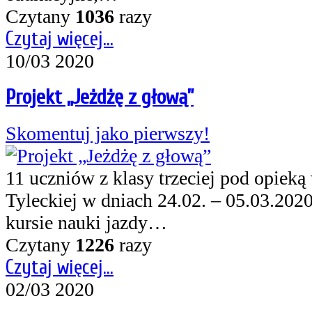
Czytany
1036
razy
Czytaj więcej...
10/03 2020
Projekt „Jeżdżę z głową”
Skomentuj jako pierwszy!
11 uczniów z klasy trzeciej pod opie
Tyleckiej w dniach 24.02. – 05.03.2020
kursie nauki jazdy…
Czytany
1226
razy
Czytaj więcej...
02/03 2020